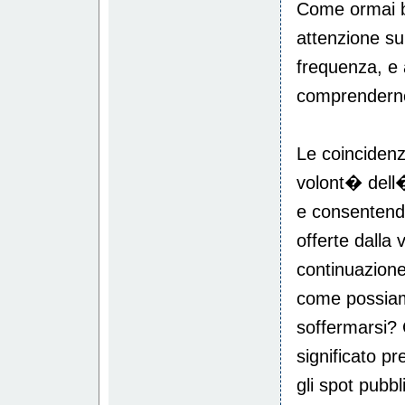
Come ormai b
attenzione su
frequenza, e
comprenderne 
Le coincidenz
volont� dell�
e consentendo
offerte dalla
continuazione 
come possiamo
soffermarsi?
significato pr
gli spot pubbl