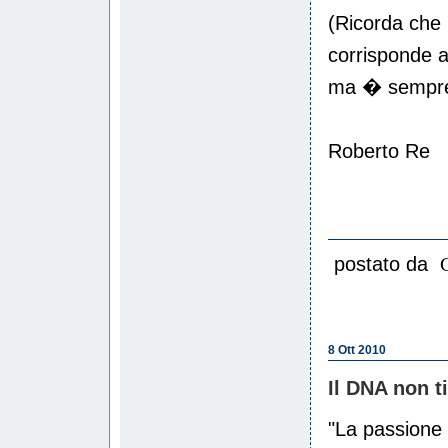
(Ricorda che
corrisponde 
ma � sempre l
Roberto Re
postato da
8 Ott 2010
Il DNA non ti
"La passione 