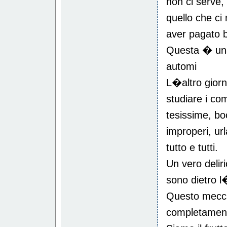
non ci serve
quello che ci 
aver pagato bo
Questa � una f
automi
L�altro gior
studiare i co
tesissime, b
improperi, url
tutto e tutti.
Un vero delir
sono dietro 
Questo mecc
completament