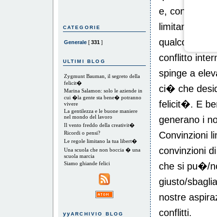
e, contempora
limitando que
CATEGORIE
qualcosa, ecc
Generale
[
331
]
conflitto inte
ULTIMI BLOG
spinge a elev
Zygmunt Bauman, il segreto della
felicit�
ci� che desid
Marina Salamon: solo le aziende in
cui �la gente sta bene� potranno
felicit�. E b
vivere
La gentilezza e le buone maniere
nel mondo del lavoro
generano i nost
Il vento freddo della creativit�
Ricordi o pensi?
Convinzioni l
Le regole limitano la tua libert�
convinzioni d
Una scuola che non boccia � una
scuola marcia
Siamo ghiande felici
che si pu�/n
giusto/sbagli
nostre aspira
conflitti.
yy
ARCHIVIO BLOG