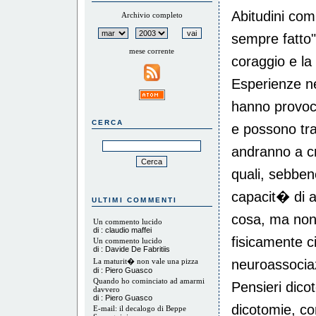
Abitudini com
Archivio completo
sempre fatto"
mese corrente
coraggio e la
Esperienze ne
hanno provoca
CERCA
e possono tra
andranno a cr
quali, sebben
capacit� di a
ULTIMI COMMENTI
cosa, ma non
Un commento lucido
di : claudio maffei
fisicamente c
Un commento lucido
di : Davide De Fabritiis
La maturit� non vale una pizza
neuroassociaz
di : Piero Guasco
Quando ho cominciato ad amarmi
Pensieri dico
davvero
di : Piero Guasco
dicotomie, co
E-mail: il decalogo di Beppe