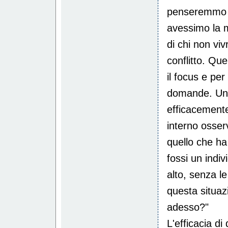
penseremmo s
avessimo la m
di chi non vi
conflitto. Qu
il focus e per
domande. Una
efficacemente
interno osser
quello che ha
fossi un indiv
alto, senza le
questa situaz
adesso?"
L'efficacia d