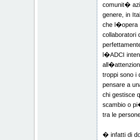
comunit� azie
genere, in Ita
che l�opera s
collaborator
perfettamente 
l�ADCI intend
all�attenzio
troppi sono i 
pensare a una
chi gestisce q
scambio o pi
tra le person
� infatti di d