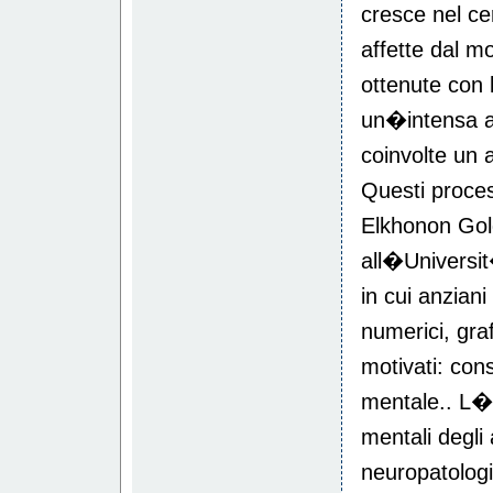
cresce nel ce
affette dal m
ottenute con
un�intensa at
coinvolte un 
Questi proce
Elkhonon Gold
all�Universit
in cui anziani
numerici, gra
motivati: con
mentale.. L�e
mentali degli
neuropatologi