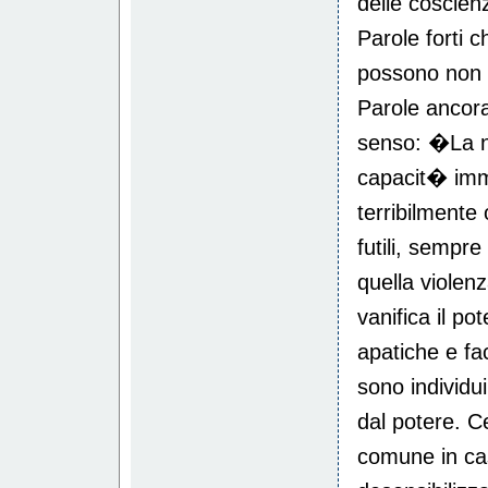
delle coscien
Parole forti 
possono non f
Parole ancora
senso: �La n
capacit� imm
terribilmente
futili, sempr
quella violen
vanifica il p
apatiche e fa
sono individu
dal potere. C
comune in cas