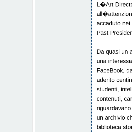
L�Art Directo
all�attenzion
accaduto nei 
Past Presiden
Da quasi un a
una interess
FaceBook, d
aderito centin
studenti, intel
contenuti, car
riguardavano 
un archivio 
biblioteca st