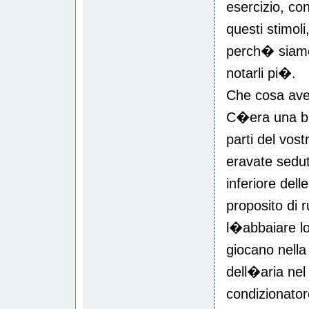
esercizio, con
questi stimol
perch� siamo
notarli pi�.
Che cosa ave
C�era una br
parti del vost
eravate sedut
inferiore del
proposito di 
l�abbaiare lo
giocano nella
dell�aria nel
condizionato