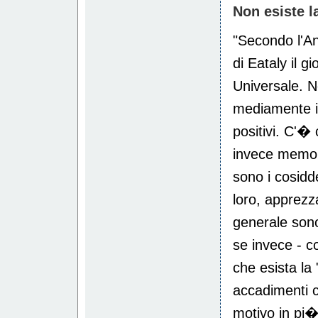
Non esiste la
"Secondo l'An
di Eataly il g
Universale. N
mediamente il
positivi. C'� 
invece memori
sono i cosidde
loro, apprez
generale sono
se invece - c
che esista la
accadimenti 
motivo in pi�