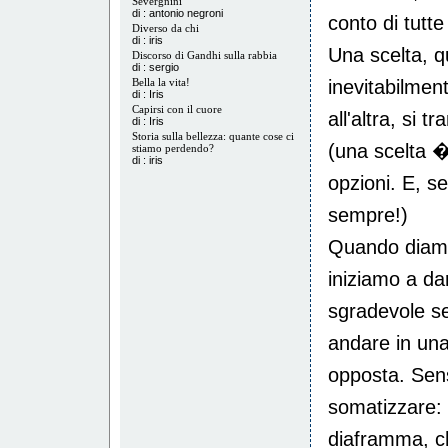
Severgnini
di : antonio negroni
conto di tutte
Diverso da chi
di : iris
Una scelta, q
Discorso di Gandhi sulla rabbia
di : sergio
Bella la vita!
inevitabilmen
di : Iris
Capirsi con il cuore
all'altra, si 
di : Iris
Storia sulla bellezza: quante cose ci
(una scelta 
stiamo perdendo?
di : iris
opzioni. E, se
sempre!)
Quando diamo
iniziamo a dare
sgradevole se
andare in una
opposta. Sen
somatizzare: 
diaframma, ch