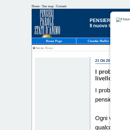
Home
|
Site map
|
Contatti
PENSIERI, PAROL
Il nuovo libro di C
Home Page
Claudio Maffei
Home
Sei in:
21 Ott 2010
I problemi n
livello di pe
I problemi non
pensiero che l
Ogni volta ch
qualcosa che 