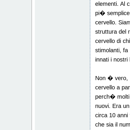
elementi. Al 
pi� semplice:
cervello. Siam
struttura del 
cervello di c
stimolanti, f
innati i nostr
Non � vero, p
cervello a pa
perch� molti
nuovi. Era u
circa 10 anni
che sia il num