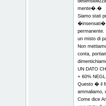
desensibilizza
mente�.�
Siamo stati 
�insensati� 
permanente. 
un misto di p
Non mettiamo
conta, portia
dimentichiamo
UN DATO CHO
+ 60% NEGLI
Questo � il fr
ammaliamo, c
Come dice An