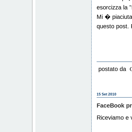
esorcizza la "
Mi � piaciuta
questo post. 
postato da
15 Set 2010
FaceBook pr
Riceviamo e v