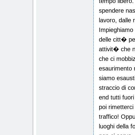
tempo libero.
spendere nasc
lavoro, dalle 
Impieghiamo o
delle citt� pe
attivit� che 
che ci mobbiz
esaurimento n
siamo esaust
straccio di c
end tutti fuor
poi rimetterci
traffico! Opp
luoghi della f