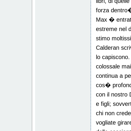
libri, di que
forza dentro
Max � entrato
estreme nel 
stimo moltis
Calderan scr
lo capiscono.
colossale mai 
continua a pe
cos� profonda
con il nostro 
e figli; sovv
chi non crede
vogliate girar