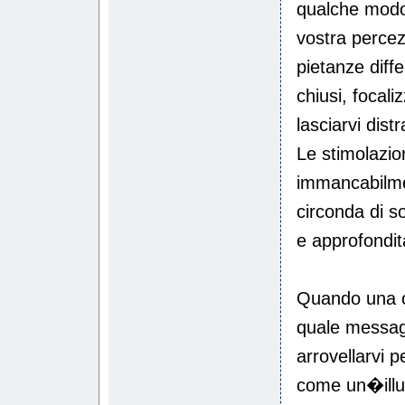
qualche modo d
vostra perce
pietanze diffe
chiusi, focali
lasciarvi dis
Le stimolazion
immancabilmen
circonda di s
e approfondit
Quando una c
quale messag
arrovellarvi p
come un�illu