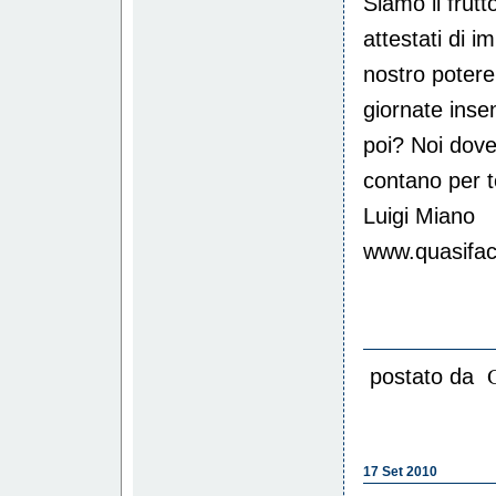
Siamo il frut
attestati di i
nostro potere
giornate inse
poi? Noi dov
contano per t
Luigi Miano
www.quasifac
postato da
17 Set 2010