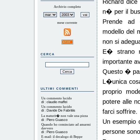
Richard dice 
Archivio completo
n� per il bus
Prende ad e
mese corrente
modello del m
non si adegua
E� strano 
CERCA
importante av
Questo � pa
L�unica cosa
ULTIMI COMMENTI
proprio mod
Un commento lucido
potere alle n
di : claudio maffei
Un commento lucido
farci soffrire.
di : Davide De Fabritiis
La maturit� non vale una pizza
di : Piero Guasco
Un esempio c
Quando ho cominciato ad amarmi
davvero
persone sono 
di : Piero Guasco
E-mail: il decalogo di Beppe