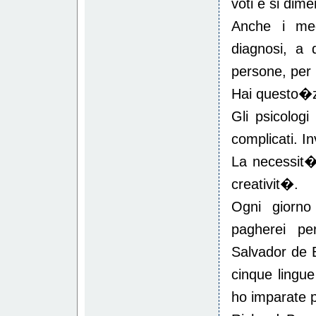
voti e si dim
Anche i med
diagnosi, a 
persone, per 
Hai questo�z
Gli psicolog
complicati. I
La necessit�
creativit�.
Ogni giorno
pagherei pe
Salvador de 
cinque lingue
ho imparate p