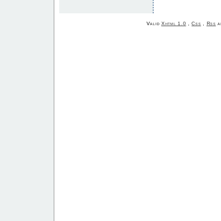
Valid
Xhtml 1.0
,
Css
,
Rss
a