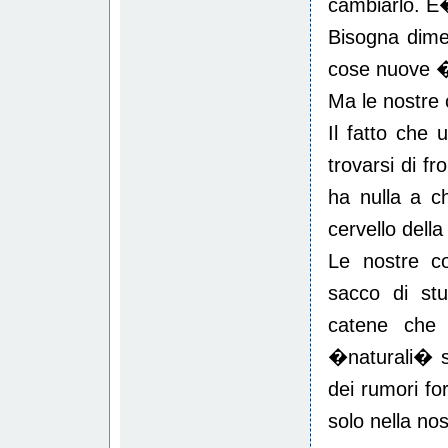
cambiarlo. E
Bisogna dimen
cose nuove �
Ma le nostre 
Il fatto che
trovarsi di f
ha nulla a c
cervello dell
Le nostre co
sacco di st
catene che 
�naturali� s
dei rumori for
solo nella n