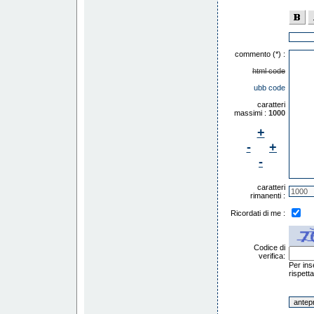
commento (*) :
html code
ubb code
caratteri
massimi :
1000
+
-
+
-
caratteri
rimanenti :
Ricordati di me :
Codice di
verifica:
Per ins
rispett