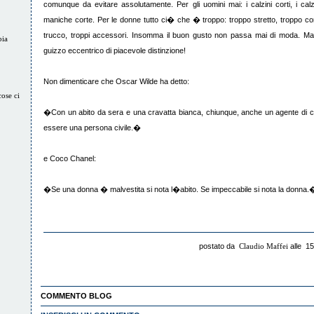
comunque da evitare assolutamente. Per gli uomini mai: i calzini corti, i calz
maniche corte. Per le donne tutto ci� che � troppo: troppo stretto, troppo cor
trucco, troppi accessori. Insomma il buon gusto non passa mai di moda. Ma
bia
guizzo eccentrico di piacevole distinzione!
Non dimenticare che Oscar Wilde ha detto:
cose ci
�Con un abito da sera e una cravatta bianca, chiunque, anche un agente di c
essere una persona civile.�
e Coco Chanel:
�Se una donna � malvestita si nota l�abito. Se impeccabile si nota la donna.
postato da
Claudio Maffei
alle 15
COMMENTO BLOG