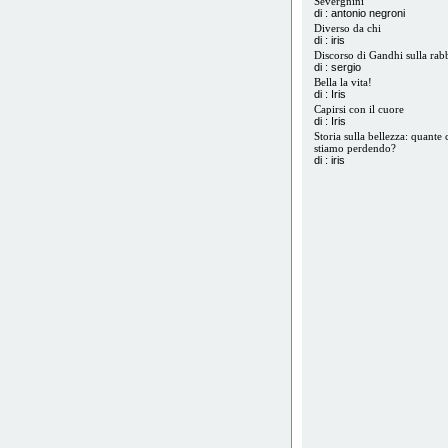
Severgnini
di : antonio negroni
Diverso da chi
di : iris
Discorso di Gandhi sulla rab
di : sergio
Bella la vita!
di : Iris
Capirsi con il cuore
di : Iris
Storia sulla bellezza: quante 
stiamo perdendo?
di : iris