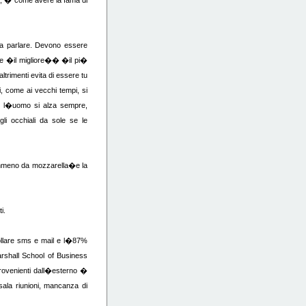
do, � come avere la fama di
 a parlare. Devono essere
ire �il migliore�� �il pi�
trimenti evita di essere tu
, come ai vecchi tempi, si
i l�uomo si alza sempre,
i occhiali da sole se le
emmeno da mozzarella�e la
i.
rollare sms e mail e l�87%
arshall School of Business
 provenienti dall�esterno �
ala riunioni, mancanza di