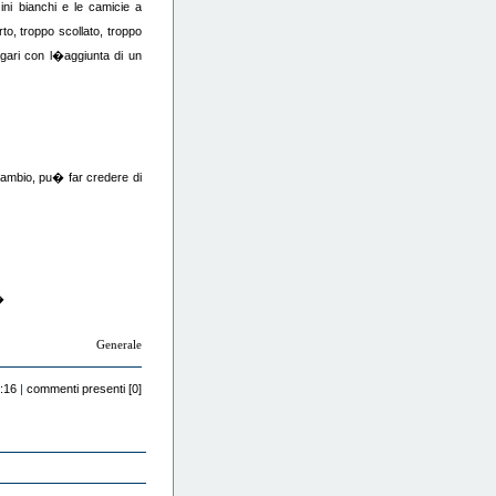
ini bianchi e le camicie a
to, troppo scollato, troppo
gari con l�aggiunta di un
ambio, pu� far credere di
�
Generale
:16
|
commenti presenti [0]