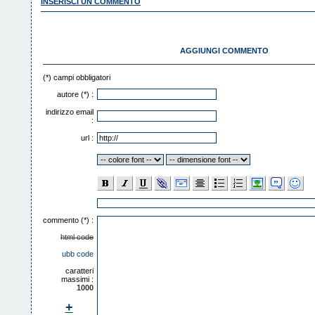
INSERISCI UN COMMENTO
AGGIUNGI COMMENTO
(*) campi obbligatori
autore (*) :
indirizzo email
:
url :
commento (*) :
html code
ubb code
caratteri
massimi :
1000
+