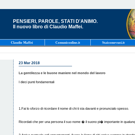
PENSIERI, PAROLE, STATI D'ANIMO.
Il nuovo libro di Claudio Maffei.
Claudio Maffei
Comuniconline.it
Staicomevuoi.it
23 Mar 2018
La gentilezza e le buone maniere nel mondo del lavoro
I dieci punti fondamentali
1.Fai lo sforzo di ricordare il nome di chi ti sta davanti e pronuncialo spesso.
Ricordati che per una persona il suo nome � il suono pi� importante in qualunq