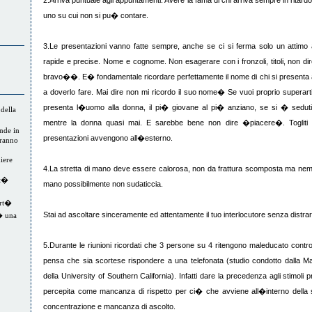
2.Arriva puntuale agli appuntamenti. Avere la fama di chi arriva sempre in ritar
uno su cui non si pu� contare.
3.Le presentazioni vanno fatte sempre, anche se ci si ferma solo un attimo
rapide e precise. Nome e cognome. Non esagerare con i fronzoli, titoli, non d
bravo��. E� fondamentale ricordare perfettamente il nome di chi si presenta al
a doverlo fare. Mai dire non mi ricordo il suo nome� Se vuoi proprio superarti
presenta l�uomo alla donna, il pi� giovane al pi� anziano, se si � sedut
della
mentre la donna quasi mai. E sarebbe bene non dire �piacere�. Togliti gl
nde in
presentazioni avvengono all�esterno.
tranno
iere
4.La stretta di mano deve essere calorosa, non da frattura scomposta ma n
it�
mano possibilmente non sudaticcia.
ert�
Stai ad ascoltare sinceramente ed attentamente il tuo interlocutore senza distrart
� una
5.Durante le riunioni ricordati che 3 persone su 4 ritengono maleducato cont
pensa che sia scortese rispondere a una telefonata (studio condotto dalla M
della University of Southern California). Infatti dare la precedenza agli stimoli
percepita come mancanza di rispetto per ci� che avviene all�interno della s
concentrazione e mancanza di ascolto.