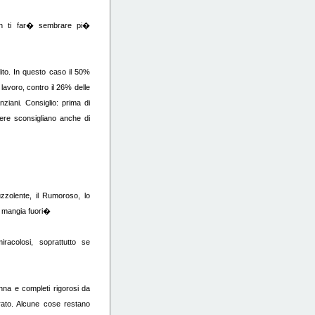
on ti far� sembrare pi�
to. In questo caso il 50%
lavoro, contro il 26% delle
nziani. Consiglio: prima di
niere sconsigliano anche di
uzzolente, il Rumoroso, lo
e mangia fuori�
racolosi, soprattutto se
nna e completi rigorosi da
to. Alcune cose restano