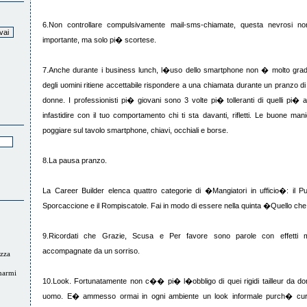
6.Non controllare compulsivamente mail-sms-chiamate, questa nevrosi n
importante, ma solo pi� scortese.
7.Anche durante i business lunch, l�uso dello smartphone non � molto gradi
degli uomini ritiene accettabile rispondere a una chiamata durante un pranzo di 
donne. I professionisti pi� giovani sono 3 volte pi� tolleranti di quelli pi� a
infastidire con il tuo comportamento chi ti sta davanti, rifletti. Le buone ma
poggiare sul tavolo smartphone, chiavi, occhiali e borse.
8.La pausa pranzo.
La Career Builder elenca quattro categorie di �Mangiatori in ufficio�: il P
Sporcaccione e il Rompiscatole. Fai in modo di essere nella quinta �Quello ch
9.Ricordati che Grazie, Scusa e Per favore sono parole con effetti mi
accompagnate da un sorriso.
zza
marmi
10.Look. Fortunatamente non c�� pi� l�obbligo di quei rigidi tailleur da do
uomo. E� ammesso ormai in ogni ambiente un look informale purch� cura