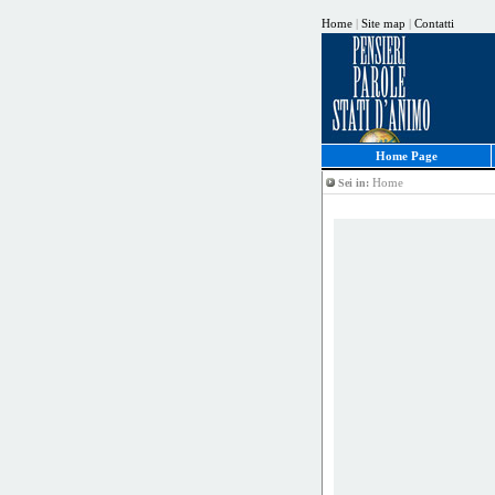
Home
|
Site map
|
Contatti
Home Page
Home
Sei in: