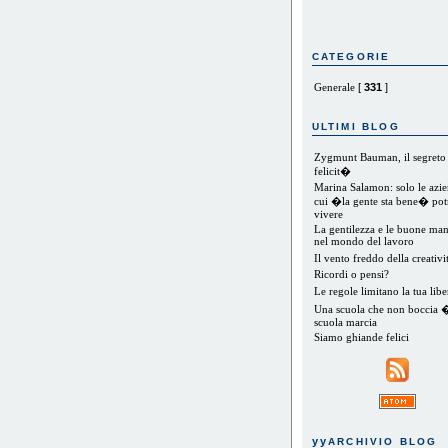
CATEGORIE
Generale
[
331
]
ULTIMI BLOG
Zygmunt Bauman, il segreto 
felicit�
Marina Salamon: solo le azie
cui �la gente sta bene� po
vivere
La gentilezza e le buone man
nel mondo del lavoro
Il vento freddo della creativ
Ricordi o pensi?
Le regole limitano la tua lib
Una scuola che non boccia 
scuola marcia
Siamo ghiande felici
yy
ARCHIVIO BLOG